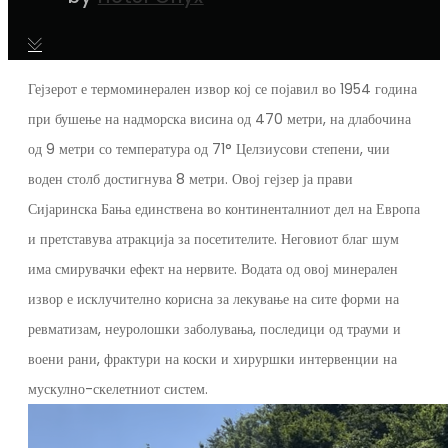
Гејзерот е термоминерален извор кој се појавил во 1954 година
при бушење на надморска висина од 470 метри, на длабочина
од 9 метри со температура од 71° Целзиусови степени, чии
воден столб достигнува 8 метри. Овој гејзер ја прави
Сијаринска Бања единствена во континенталниот дел на Европа
и претставува атракција за посетителите. Неговиот благ шум
има смирувачки ефект на нервите. Водата од овој минерален
извор е исклучително корисна за лекување на сите форми на
ревматизам, неуролошки заболувања, последици од трауми и
воени рани, фрактури на коски и хируршки интервенции на
мускулно-скелетниот систем.