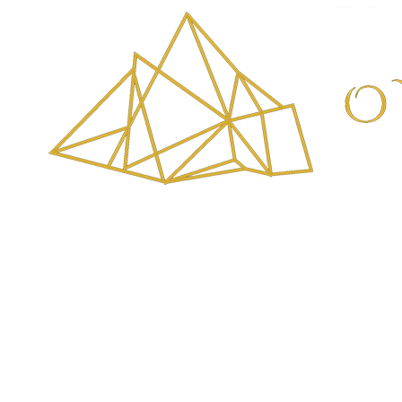
HOME
ABOUT
JOURNAL
CONTACT
МАКЕДОНСКИ
ENGLISH
СРПСКИ
(
SERBIAN
)