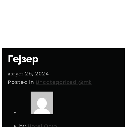
ALBANIAN
DEUTSCH
(
GERMAN
)
ITALIANO
(
ITALIAN
)
БЪЛГАРСКИ
(
BULGARIAN
)
РУССКИЙ
(
RUSSIAN
)
Гејзер
август 25, 2024
Posted in
Uncategorized @mk
by
Hotel Onyx