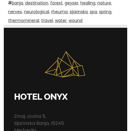
banja
,
destination
,
forest
,
geyser
,
healing
,
nature
,
nerves
,
neurological
,
rheuma
,
sijarinska
,
spa
,
spring
,
thermomineral
,
travel
,
water
,
wound
HOTEL ONYX
Zmaj Jovina 5,
Sijarinska Banja, 16246
Medvedja