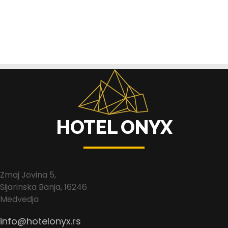
HOTEL ONYX
Zmaj Jovina 5,
Sijarinska Banja, 16246
Medvedja
info@hotelonyx.rs